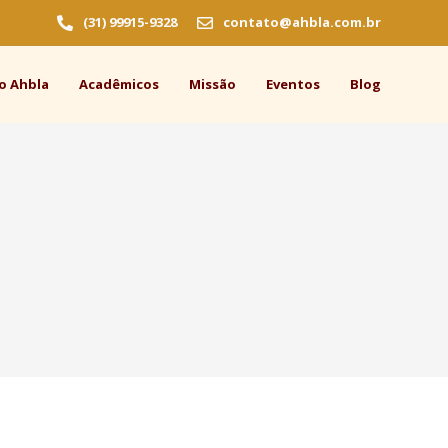
(31) 99915-9328
contato@ahbla.com.br
o Ahbla
Acadêmicos
Missão
Eventos
Blog