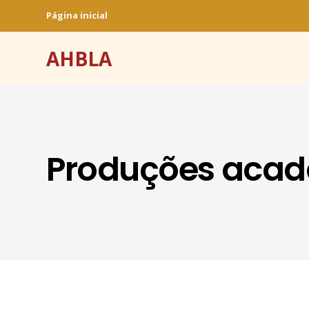
Página inicial
AHBLA
Produções aca