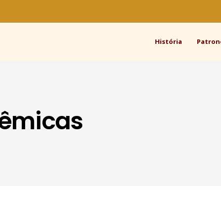
História
Patron
dêmicas