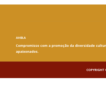
AHBLA
Compromisso com a promoção da diversidade cultural
apaixonados.
COPYRIGHT ©