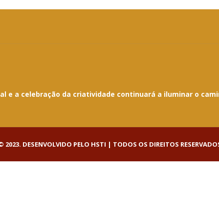
 e a celebração da criatividade continuará a iluminar o cami
 2023. DESENVOLVIDO PELO HSTI | TODOS OS DIREITOS RESERVADO