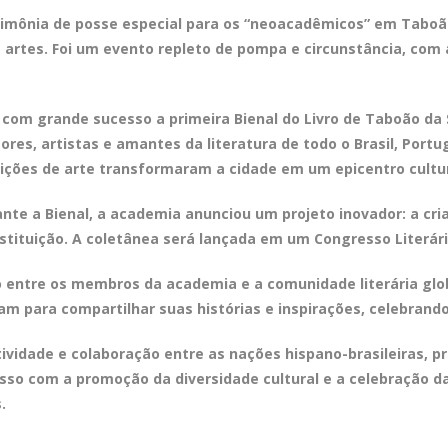
rimônia de posse especial para os “neoacadêmicos” em Taboão
as artes. Foi um evento repleto de pompa e circunstância, co
 com grande sucesso a primeira Bienal do Livro de Taboão da 
es, artistas e amantes da literatura de todo o Brasil, Portug
ições de arte transformaram a cidade em um epicentro cultur
te a Bienal, a academia anunciou um projeto inovador: a cria
instituição. A coletânea será lançada em um Congresso Literá
 entre os membros da academia e a comunidade literária gl
am para compartilhar suas histórias e inspirações, celebrando a
ividade e colaboração entre as nações hispano-brasileiras, p
sso com a promoção da diversidade cultural e a celebração da
.