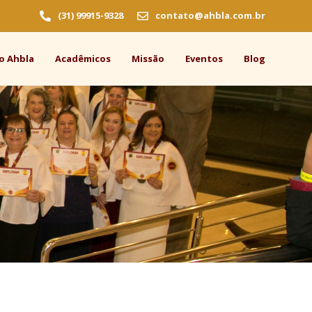
(31) 99915-9328
contato@ahbla.com.br
o Ahbla
Acadêmicos
Missão
Eventos
Blog