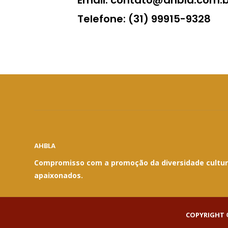
Email: contato@ahbla.com.b
Telefone: (31) 99915-9328
AHBLA
Compromisso com a promoção da diversidade cultural
apaixonados.
COPYRIGHT ©