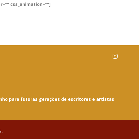
r=”” css_animation=””]
nho para futuras gerações de escritores e artistas
S.