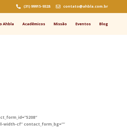
(31) 99915-9328
contato@ahbla.com.br
o Ahbla
Acadêmicos
Missão
Eventos
Blog
ct_form_id=”5208″
ll-width-cf” contact_form_bg=””