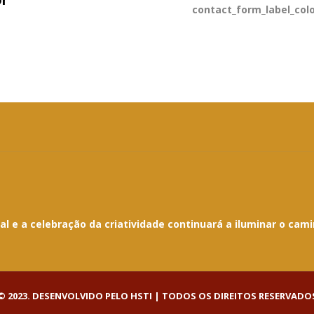
r
contact_form_label_colo
 e a celebração da criatividade continuará a iluminar o cami
 2023. DESENVOLVIDO PELO HSTI | TODOS OS DIREITOS RESERVADO